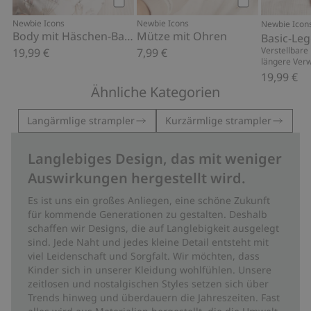
Kaufen
Kaufen
Newbie Icons
Newbie Icons
Newbie Icon
Body mit Häschen-Ballonmuster
Mütze mit Ohren
Basic-Le
Verstellbare
19,99 €
7,99 €
längere Ver
19,99 €
Ähnliche Kategorien
Langärmlige strampler
Kurzärmlige strampler
Langlebiges Design, das mit weniger
Auswirkungen hergestellt wird.
Es ist uns ein großes Anliegen, eine schöne Zukunft
für kommende Generationen zu gestalten. Deshalb
schaffen wir Designs, die auf Langlebigkeit ausgelegt
sind. Jede Naht und jedes kleine Detail entsteht mit
viel Leidenschaft und Sorgfalt. Wir möchten, dass
Kinder sich in unserer Kleidung wohlfühlen. Unsere
zeitlosen und nostalgischen Styles setzen sich über
Trends hinweg und überdauern die Jahreszeiten. Fast