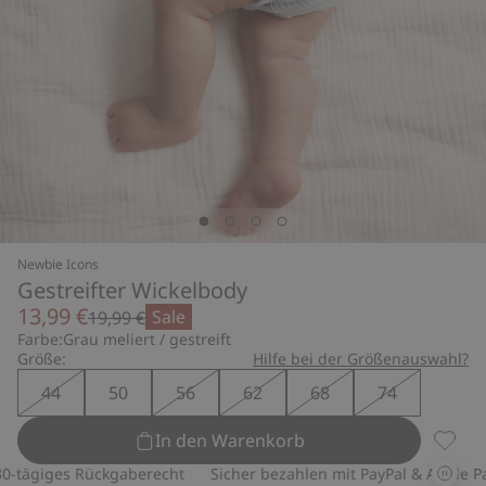
Newbie Icons
Gestreifter Wickelbody
13,99 €
Sale
19,99 €
Farbe:
Grau meliert / gestreift
Größe:
Hilfe bei der Größenauswahl?
44
50
56
62
68
74
In den Warenkorb
Gestre
ägiges Rückgaberecht
Sicher bezahlen mit PayPal & Apple Pay