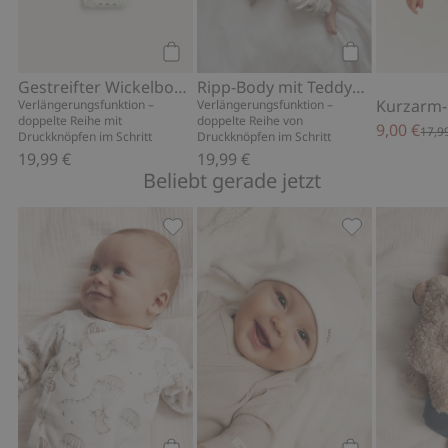
Kaufen
Kaufen
Gestreifter Wickelbody mit Stickerei
Ripp-Body mit Teddybär-Muster
Verlängerungsfunktion –
Verlängerungsfunktion –
doppelte Reihe mit
doppelte Reihe von
9,00 €
17,9
Druckknöpfen im Schritt
Druckknöpfen im Schritt
19,99 €
19,99 €
Beliebt gerade jetzt
Body mit Häschen-Ballonmuster, Zu F
Mütze mit Ohr