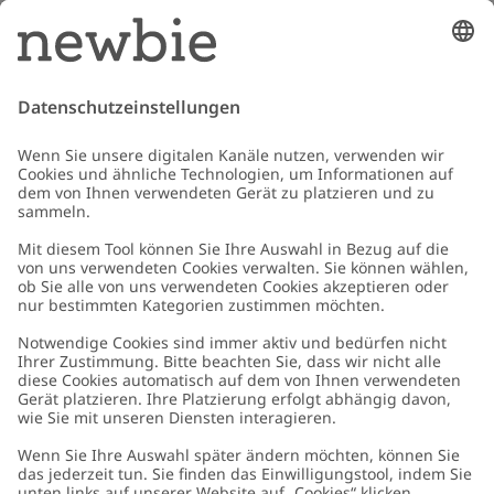
Shoppen Sie neue Kollektionen als Erstes, erhalten Sie Zugang zu Tipps &
Guides und profitieren Sie von exklusiven Angeboten
*Gilt nur für deine erste Bestellung und ist nicht mit anderen Rabatten
oder Angeboten kombinierbar. Gilt nicht für limitierte Artikel. Lies unsere
Datenschutzrichtlinie
,
FAQ
&
Cookie-Richtlinie
.
E-Mail
Schicken
Kundenservice
Kontaktieren Sie uns
Über uns
FAQ
Über Newbie
Germany
Standort ändern