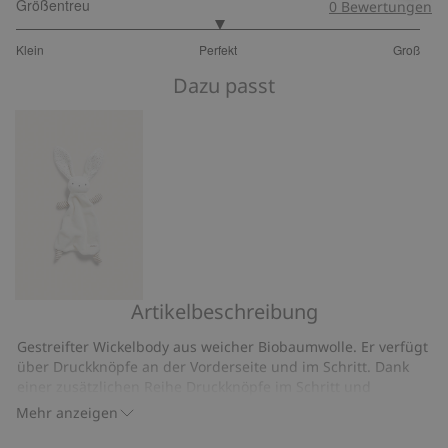
Größentreu
0
Bewertungen
3
Klein
Perfekt
Groß
von
Basierend
5
Dazu passt
auf
26
Bewertungen
Artikelbeschreibung
Schmusetuch
Kaninchen
Gestreifter Wickelbody aus weicher Biobaumwolle. Er verfügt
über Druckknöpfe an der Vorderseite und im Schritt. Dank
einer zusätzlichen Reihe Druckknöpfe im Schritt und
verlängerten Bündchen wächst er mit Ihrem Baby mit.
Mehr anzeigen
Artikelnummer
:
671099