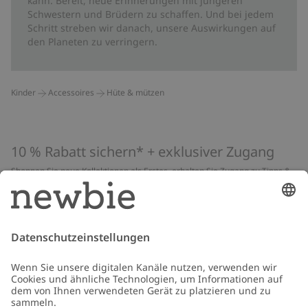
kann. Bereit, neue Erinnerungen mit jüngeren
Schwestern und Brüdern zu schaffen. Und bei jedem
Schritt streben wir danach, unsere Auswirkungen auf
den Planeten zu verringern.
Kinder
Accessoires
Hüte & mützen
10 % Rabatt sichern* + exklusiver Zugang
Shoppen Sie neue Kollektionen als Erstes, erhalten Sie Zugang zu Tipps &
Guides und profitieren Sie von exklusiven Angeboten
*Gilt nur für deine erste Bestellung und ist nicht mit anderen Rabatten
oder Angeboten kombinierbar. Gilt nicht für limitierte Artikel. Lies unsere
Datenschutzrichtlinie
,
FAQ
&
Cookie-Richtlinie
.
E-Mail
Schicken