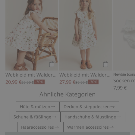
Webkleid mit Walderdbeeren, Zu Favo
Webkleid mit 
Kaufen
Kaufen
Webkleid mit Walderdbeeren
Webkleid mit Walderdbeeren
Newbie Icon
Socken m
20,99 €
27,99 €
-30%
-30%
29,99 €
39,99 €
7,99 €
Ähnliche Kategorien
Hüte & mützen
Decken & steppdecken
Schuhe & füßlinge
Handschuhe & fäustlinge
Haaraccessoires
Warmen accessoires