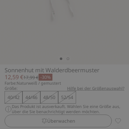
Sonnenhut mit Walderdbeermuster
12,59 €
-30%
17,99 €
Farbe:
Naturweiß / gemustert
Größe:
Hilfe bei der Größenauswahl?
40/42
44/46
48/50
52/54
Das Produkt ist ausverkauft. Wählen Sie eine Größe aus,
über die Sie benachrichtigt werden möchten.
Überwachen
Sonnen