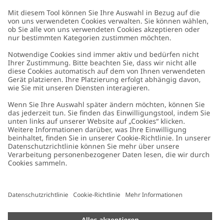
Kundenservice
Kontaktieren Sie uns
Über uns
FAQ
Über Newbie
Germany
Standort ändern
Barrierefreiheit
Nachhaltigkeit
Cookies
Datenschutzrichtlinie
Impressum
Allgemeine Geschäftsbedingungen
Marken-Assets
Cookie-Richtlinie
Presse
Größenratgeber
#YESNEWBIE