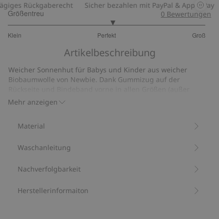
iges Rückgaberecht
Sicher bezahlen mit PayPal & Apple Pay
Größentreu
0
Bewertungen
3.111111111111111
Klein
Perfekt
Groß
von
Basierend
5
Artikelbeschreibung
auf
18
Weicher Sonnenhut für Babys und Kinder aus weicher
Bewertungen
Biobaumwolle von Newbie. Dank Gummizug auf der
Rückseite und Bindeband vorne in allen Größen (außer
52/54) sitzt sie sicher und bequem. Das hübsche
Mehr anzeigen
Walderdbeermuster verleiht dem Sonnenhut eine
sommerliche und verspielte Note.
Material
Bindeband in allen Größen außer 52/54.
Gummizug hinten.
Waschanleitung
Aus 100 % Biobaumwolle.
Artikelnummer
:
895789
Bio-Baumwolle –GOTS
Nachverfolgbarkeit
Herstellerinformaiton