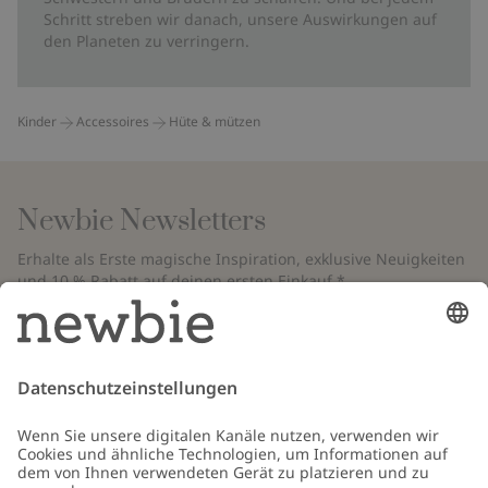
Schritt streben wir danach, unsere Auswirkungen auf
den Planeten zu verringern.
Kinder
Accessoires
Hüte & mützen
Newbie Newsletters
Erhalte als Erste magische Inspiration, exklusive Neuigkeiten
und 10 % Rabatt auf deinen ersten Einkauf.*
*Gilt nur für deine erste Bestellung und ist nicht mit anderen Rabatten
oder Angeboten kombinierbar. Gilt nicht für limitierte Artikel. Bitte
überprüfe deinen Spam-Ordner. Lies unsere
Datenschutzrichtlinie
,
FAQ
&
Cookie-Richtlinie
.
E-Mail
Schicken