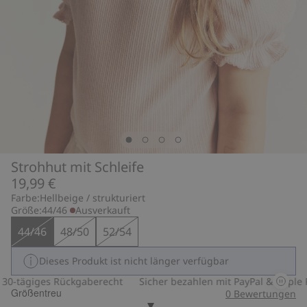
Strohhut mit Schleife
19,99 €
Farbe:
Hellbeige / strukturiert
Größe:
44/46
Ausverkauft
44/46
48/50
52/54
Dieses Produkt ist nicht länger verfügbar
-tägiges Rückgaberecht
Sicher bezahlen mit PayPal & Apple Pa
Größentreu
0
Bewertungen