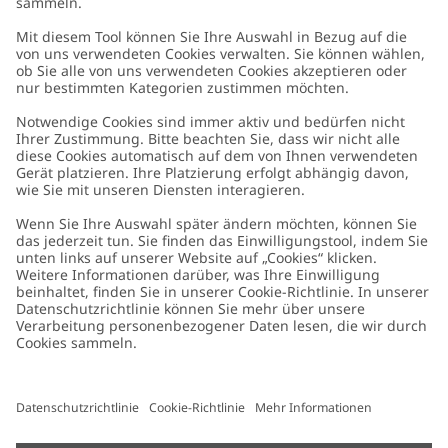
Kundenservice
Kontaktieren Sie uns
Über uns
FAQ
Über Newbie
Germany
Standort ändern
Barrierefreiheit
Nachhaltigkeit
Cookies
Datenschutzrichtlinie
Impressum
Allgemeine Geschäftsbedingungen
Marken-Assets
Cookie-Richtlinie
Presse
Größenratgeber