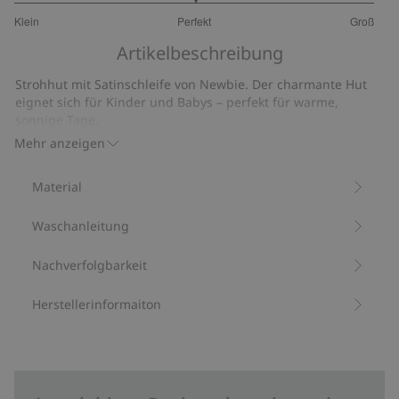
3
Klein
Perfekt
Groß
von
Basierend
5
Artikelbeschreibung
auf
9
Strohhut mit Satinschleife von Newbie. Der charmante Hut
Bewertungen
eignet sich für Kinder und Babys – perfekt für warme,
sonnige Tage.
Schleife.
Mehr anzeigen
Enthält 100 % FSC®-zertifiziertes Holz/Papier.
Artikelnummer
:
863498
Material
FSC-zertifiziertes Holz/Papier
Waschanleitung
Nachverfolgbarkeit
Herstellerinformaiton