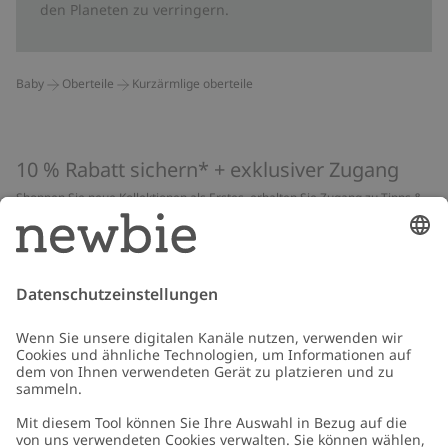
den Planeten zu verringern.
Baby
Oberteile
Kurzärmlige oberteile
10 % Rabatt sichern* + exklusiver Zugang
Shoppen Sie neue Kollektionen als Erstes, erhalten Sie Zugang zu Tipps &
Guides und profitieren Sie von exklusiven Angeboten
*Gilt nur für deine erste Bestellung und ist nicht mit anderen Rabatten
oder Angeboten kombinierbar. Gilt nicht für limitierte Artikel. Lies unsere
Datenschutzrichtlinie
,
FAQ
&
Cookie-Richtlinie
.
E-Mail
Schicken