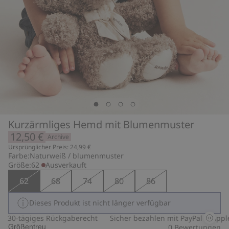
Kurzärmliges Hemd mit Blumenmuster
12,50 €
Archive
Ursprünglicher Preis: 24,99 €
Farbe:
Naturweiß / blumenmuster
Größe:
62
Ausverkauft
62
68
74
80
86
Dieses Produkt ist nicht länger verfügbar
30-tägiges Rückgaberecht
Sicher bezahlen mit PayPal & Apple 
Größentreu
0
Bewertungen