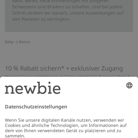
kann. Bereit, neue Erinnerungen mit jüngeren
Schwestern und Brüdern zu schaffen. Und bei jedem
Schritt streben wir danach, unsere Auswirkungen auf
den Planeten zu verringern.
Baby
Basics
10 % Rabatt sichern* + exklusiver Zugang
Shoppen Sie neue Kollektionen als Erstes, erhalten Sie Zugang zu Tipps &
Guides und profitieren Sie von exklusiven Angeboten
*Gilt nur für deine erste Bestellung und ist nicht mit anderen Rabatten
oder Angeboten kombinierbar. Gilt nicht für limitierte Artikel. Lies unsere
Datenschutzrichtlinie
,
FAQ
&
Cookie-Richtlinie
.
E-Mail
Schicken