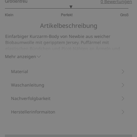
Größentreu
0
Bewertungen
3.125
Klein
Perfekt
Groß
von
Basierend
5
Artikelbeschreibung
auf
32
Einfarbiger Kurzarm-Body von Newbie aus weicher
Bewertungen
Biobaumwolle mit geripptem Jersey. Puffärmel mit
elastischen Bündchen und Picot-Nähten an Ärmeln und
Halsausschnitt. Knopf und Schlaufe hinten und Druckknöpfe
Mehr anzeigen
im Schritt erleichtern das An- und Ausziehen.
Enthält 95 % Biobaumwolle.
Material
Artikelnummer
:
815910
Bio-Baumwolle –GOTS
Waschanleitung
Nachverfolgbarkeit
Herstellerinformaiton