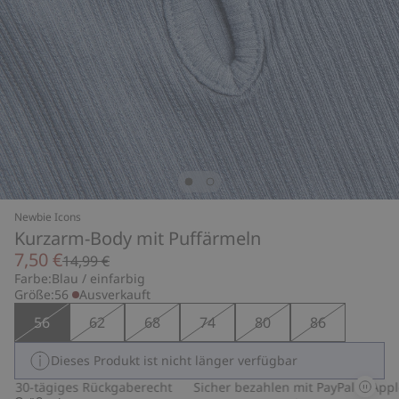
Newbie Icons
Kurzarm-Body mit Puffärmeln
7,50 €
14,99 €
Farbe:
Blau / einfarbig
Größe:
56
Ausverkauft
56
62
68
74
80
86
Dieses Produkt ist nicht länger verfügbar
30-tägiges Rückgaberecht
Sicher bezahlen mit PayPal & Apple 