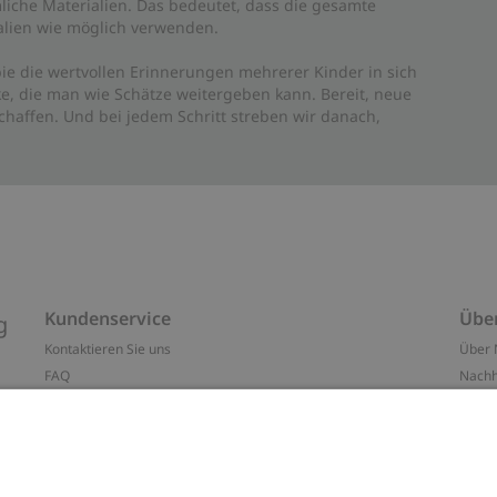
liche Materialien. Das bedeutet, dass die gesamte
rialien wie möglich verwenden.
ie die wertvollen Erinnerungen mehrerer Kinder in sich
e, die man wie Schätze weitergeben kann. Bereit, neue
haffen. Und bei jedem Schritt streben wir danach,
Kundenservice
Übe
g
Kontaktieren Sie uns
Über 
FAQ
Nachh
ten
Barrierefreiheit
Impr
Datenschutzrichtlinie
Marke
Allgemeine Geschäftsbedingungen
Press
Cookie-Richtlinie
#YES