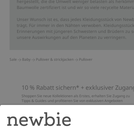
hergestellt, die die Umwelt weniger belasten als herkömm
Baumwolle zertifiziert ist und wir so viele recycelte Mate
Unser Wunsch ist es, dass jedes Kleidungsstück von Newb
trägt. Für immer in den Nähten verwoben. Kleidungsstück
Erinnerungen mit jüngeren Schwestern und Brüdern zu sc
unsere Auswirkungen auf den Planeten zu verringern.
Sale
Baby
Pullover & strickjacken
Pullover
10 % Rabatt sichern* + exklusiver Zugan
Shoppen Sie neue Kollektionen als Erstes, erhalten Sie Zugang zu
Tipps & Guides und profitieren Sie von exklusiven Angeboten
*Gilt nur für deine erste Bestellung und ist nicht mit anderen Rabat
oder Angeboten kombinierbar. Gilt nicht für limitierte Artikel. Lies
unsere
Datenschutzrichtlinie
,
FAQ
&
Cookie-Richtlinie
.