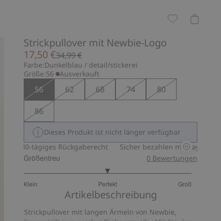
Strickpullover mit Newbie-Logo
17,50 €
34,99 €
Farbe:
Dunkelblau / detail/stickerei
Größe:
56
Ausverkauft
56
62
68
74
80
86
Dieses Produkt ist nicht länger verfügbar
30-tägiges Rückgaberecht
Sicher bezahlen mit PayPal & Appl
Größentreu
0
Bewertungen
3
Klein
Perfekt
Groß
von
Basierend
Artikelbeschreibung
5
auf
Strickpullover mit langen Ärmeln von Newbie,
6