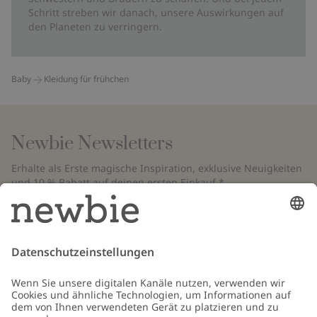
Schritt streben wir danach, unsere Auswirkungen auf
den Planeten zu verringern.
Baby
Kleidung für frühchen
Newbie Newsletters
Erhalte als Erste magische Inspiration, exklusive Neuigkeiten
und 10 % Rabatt auf deinen ersten Einkauf.*
*Gilt nur für deine erste Bestellung und ist nicht mit anderen Rabatten
oder Angeboten kombinierbar. Gilt nicht für limitierte Artikel. Bitte
überprüfe deinen Spam-Ordner. Lies unsere
Datenschutzrichtlinie
,
FAQ
&
Cookie-Richtlinie
.
E-Mail
Schicken