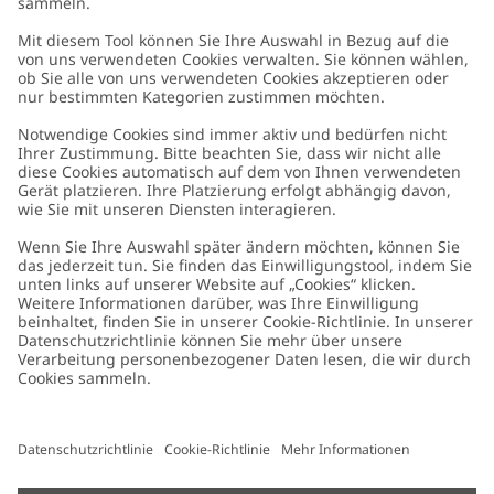
Kundenservice
Kontaktieren Sie uns
Über uns
FAQ
Über Newbie
Germany
Standort ändern
Barrierefreiheit
Nachhaltigkeit
Cookies
Datenschutzrichtlinie
Impressum
Allgemeine Geschäftsbedingungen
Marken-Assets
Cookie-Richtlinie
Presse
Größenratgeber