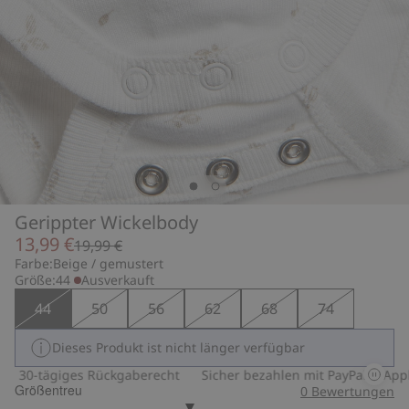
Gerippter Wickelbody
13,99 €
19,99 €
Farbe:
Beige / gemustert
Größe:
44
Ausverkauft
44
50
56
62
68
74
Dieses Produkt ist nicht länger verfügbar
30-tägiges Rückgaberecht
Sicher bezahlen mit PayPal & Apple 
Größentreu
0
Bewertungen