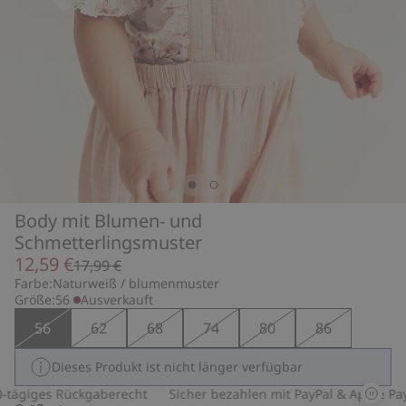
Body mit Blumen- und
Schmetterlingsmuster
12,59 €
17,99 €
Farbe:
Naturweiß / blumenmuster
Größe:
56
Ausverkauft
56
62
68
74
80
86
Dieses Produkt ist nicht länger verfügbar
tägiges Rückgaberecht
Sicher bezahlen mit PayPal & Apple Pay