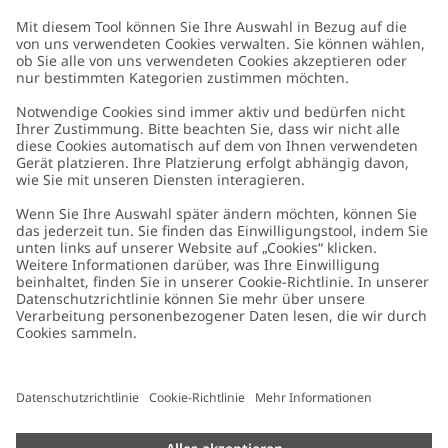
Kundenservice
Kontaktieren Sie uns
Über uns
FAQ
Über Newbie
Germany
Standort ändern
Barrierefreiheit
Nachhaltigkeit
Cookies
Datenschutzrichtlinie
Impressum
Allgemeine Geschäftsbedingungen
Marken-Assets
Cookie-Richtlinie
Presse
Größenratgeber
#YESNEWBIE