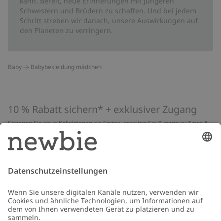
kann. Bereit, neue Erinnerungen mit jüngeren
Schwestern und Brüdern zu schaffen. Und bei jedem
Schritt streben wir danach, unsere Auswirkungen auf
den Planeten zu verringern.
Baby
Babybekleidung mädchen
10 % Rabatt sichern* + exklusiver Zugang
Shoppen Sie neue Kollektionen als Erstes, erhalten Sie Zugang zu Tipps &
Guides und profitieren Sie von exklusiven Angeboten
*Gilt nur für deine erste Bestellung und ist nicht mit anderen Rabatten
oder Angeboten kombinierbar. Gilt nicht für limitierte Artikel. Lies unsere
Datenschutzrichtlinie
,
FAQ
&
Cookie-Richtlinie
.
E-Mail
Schicken