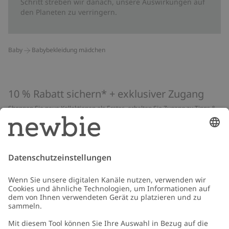
Schritt streben wir danach, unsere Auswirkungen auf
den Planeten zu verringern.
Baby
Babybekleidung mädchen
10 % Rabatt sichern* + exklusiver Zugang
Shoppen Sie neue Kollektionen als Erstes, erhalten Sie Zugang zu Tipps &
Guides und profitieren Sie von exklusiven Angeboten
*Gilt nur für deine erste Bestellung und ist nicht mit anderen Rabatten
oder Angeboten kombinierbar. Gilt nicht für limitierte Artikel. Lies unsere
Datenschutzrichtlinie
,
FAQ
&
Cookie-Richtlinie
.
E-Mail
Schicken