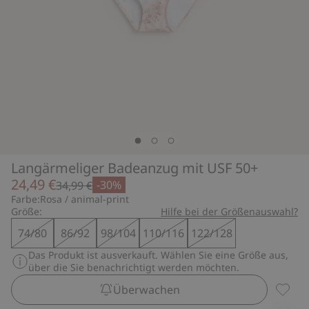
Langärmeliger Badeanzug mit USF 50+
24,49 €
-30%
34,99 €
Farbe:
Rosa / animal-print
Größe:
Hilfe bei der Größenauswahl?
74/80
86/92
98/104
110/116
122/128
Das Produkt ist ausverkauft. Wählen Sie eine Größe aus,
über die Sie benachrichtigt werden möchten.
Überwachen
Langär