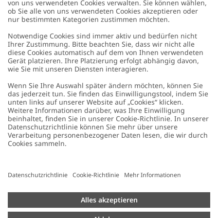
Kundenservice
Kontaktieren Sie uns
Über uns
FAQ
Über Newbie
Germany
Standort ändern
Barrierefreiheit
Nachhaltigkeit
Cookies
Datenschutzrichtlinie
Impressum
Allgemeine Geschäftsbedingungen
Marken-Assets
Cookie-Richtlinie
Presse
Größenratgeber
#YESNEWBIE
Widerrufe deinen Kauf
Alle Newbie Kleidung