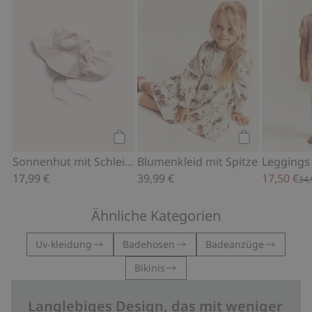
Kaufen
Kaufen
Sonnenhut mit Schleife auf der Rückseite
Blumenkleid mit Spitze
Leggings 
17,99 €
39,99 €
17,50 €
34,
Ähnliche Kategorien
Uv-kleidung
Badehosen
Badeanzüge
Bikinis
Langlebiges Design, das mit weniger