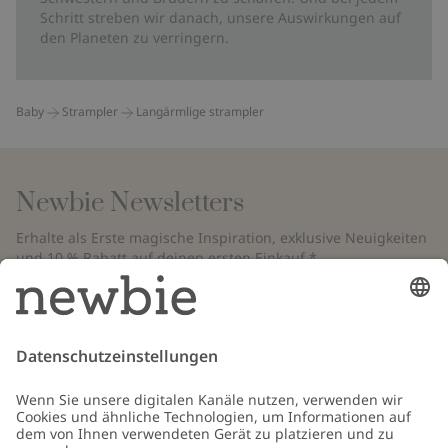
Schritt streben wir danach, unsere Auswirkungen auf
den Planeten zu verringern.
Baby
Strampler
Langärmlige strampler
Newbie Newsletters
Erhalte als Erste magische Inspiration, exklusive Neuigkeiten
und 10 % Rabatt auf deinen ersten Einkauf.*
*Gilt nur für deine erste Bestellung und ist nicht mit anderen Rabatten
oder Angeboten kombinierbar. Gilt nicht für limitierte Artikel. Bitte
überprüfe deinen Spam-Ordner. Lies unsere
Datenschutzrichtlinie
,
FAQ
&
Cookie-Richtlinie
.
E-Mail
Schicken