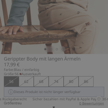
Gerippter Body mit langen Ärmeln
17,99 €
Farbe:
Blau / einfarbig
Größe:
56
Ausverkauft
56
62
68
74
80
86
Dieses Produkt ist nicht länger verfügbar
Rückgaberecht
Sicher bezahlen mit PayPal & Apple Pay
30-tä
Größentreu
0
Bewertungen