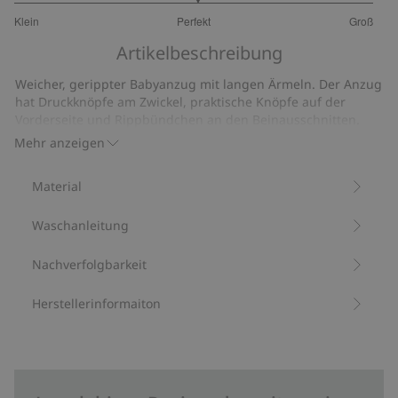
3.03680981595092
Klein
Perfekt
Groß
von
Basierend
5
Artikelbeschreibung
auf
163
Weicher, gerippter Babyanzug mit langen Ärmeln. Der Anzug
Bewertungen
hat Druckknöpfe am Zwickel, praktische Knöpfe auf der
Vorderseite und Rippbündchen an den Beinausschnitten.
Aus 100 % Biobaumwolle.
Mehr anzeigen
Artikelnummer
:
473561
Bio-Baumwolle –GOTS
Material
Waschanleitung
Nachverfolgbarkeit
Herstellerinformaiton