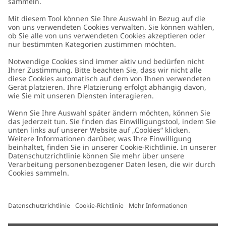
Kundenservice
Kontaktieren Sie uns
Über uns
FAQ
Über Newbie
Germany
Standort ändern
Barrierefreiheit
Nachhaltigkeit
Cookies
Datenschutzrichtlinie
Impressum
Allgemeine Geschäftsbedingungen
Marken-Assets
Cookie-Richtlinie
Presse
Größenratgeber