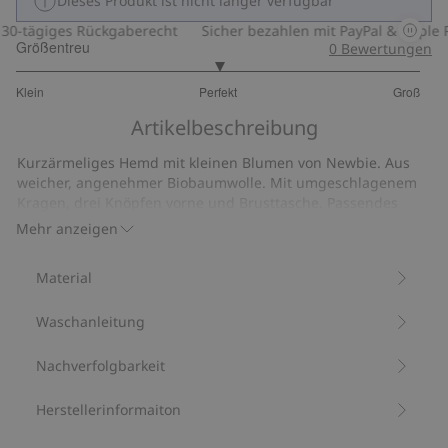
Dieses Produkt ist nicht länger verfügbar
0-tägiges Rückgaberecht
Sicher bezahlen mit PayPal & Apple Pa
Größentreu
0
Bewertungen
3
Klein
Perfekt
Groß
von
Basierend
5
Artikelbeschreibung
auf
13
Kurzärmeliges Hemd mit kleinen Blumen von Newbie. Aus
Bewertungen
weicher, angenehmer Biobaumwolle. Mit umgeschlagenem
Kragen, drei Knöpfen vorne und Brusttasche. Passendes
Modell für Geschwister und Mama erhältlich – für einen
Mehr anzeigen
tollen Partnerlook.
Kleingeblümtes Muster.
Material
Brusttasche.
Kurzärmelig.
Waschanleitung
Aus 100 % Biobaumwolle.
Artikelnummer
:
850818
Bio-Baumwolle –GOTS
Nachverfolgbarkeit
Herstellerinformaiton