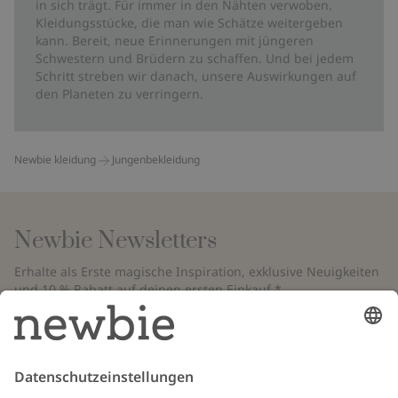
in sich trägt. Für immer in den Nähten verwoben.
Kleidungsstücke, die man wie Schätze weitergeben
kann. Bereit, neue Erinnerungen mit jüngeren
Schwestern und Brüdern zu schaffen. Und bei jedem
Schritt streben wir danach, unsere Auswirkungen auf
den Planeten zu verringern.
Newbie kleidung
Jungenbekleidung
Newbie Newsletters
Erhalte als Erste magische Inspiration, exklusive Neuigkeiten
und 10 % Rabatt auf deinen ersten Einkauf.*
*Gilt nur für deine erste Bestellung und ist nicht mit anderen Rabatten
oder Angeboten kombinierbar. Gilt nicht für limitierte Artikel. Bitte
überprüfe deinen Spam-Ordner. Lies unsere
Datenschutzrichtlinie
,
FAQ
&
Cookie-Richtlinie
.