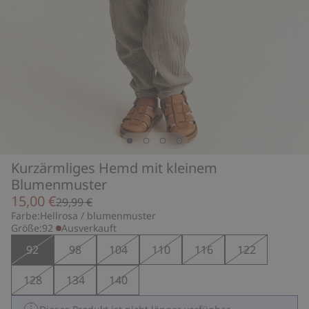
Kurzärmliges Hemd mit kleinem
Blumenmuster
15,00 €
29,99 €
Farbe:
Hellrosa / blumenmuster
Größe:
92
Ausverkauft
92
98
104
110
116
122
128
134
140