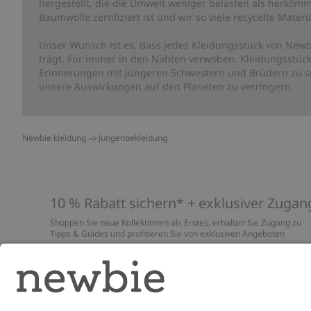
hergestellt, die die Umwelt weniger belasten als herkömm
Baumwolle zertifiziert ist und wir so viele recycelte Mate
Unser Wunsch ist es, dass jedes Kleidungsstück von Newb
trägt. Für immer in den Nähten verwoben. Kleidungsstück
Erinnerungen mit jüngeren Schwestern und Brüdern zu sc
unsere Auswirkungen auf den Planeten zu verringern.
Newbie kleidung
Jungenbekleidung
10 % Rabatt sichern* + exklusiver Zugan
Shoppen Sie neue Kollektionen als Erstes, erhalten Sie Zugang zu
Tipps & Guides und profitieren Sie von exklusiven Angeboten
*Gilt nur für deine erste Bestellung und ist nicht mit anderen Rabat
oder Angeboten kombinierbar. Gilt nicht für limitierte Artikel. Lies
unsere
Datenschutzrichtlinie
,
FAQ
&
Cookie-Richtlinie
.