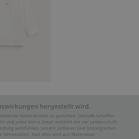
uswirkungen hergestellt wird.
 kommende Generationen zu gestalten. Deshalb schaffen
ht und jedes kleine Detail entsteht mit viel Leidenschaft
leidung wohlfühlen. Unsere zeitlosen und nostalgischen
Jahreszeiten. Fast alles wird aus Materialien