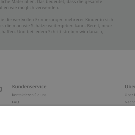
liche Materialien. Das bedeutet, dass die gesamte
rialien wie möglich verwenden.
ie die wertvollen Erinnerungen mehrerer Kinder in sich
e, die man wie Schätze weitergeben kann. Bereit, neue
haffen. Und bei jedem Schritt streben wir danach,
Kundenservice
Übe
g
Kontaktieren Sie uns
Über 
FAQ
Nachh
ten
Barrierefreiheit
Impr
Datenschutzrichtlinie
Marke
Allgemeine Geschäftsbedingungen
Press
Cookie-Richtlinie
#YES