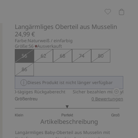
Langärmliges Oberteil aus Musselin
24,99 €
Farbe:
Naturweiß / einfarbig
Größe:
56
Ausverkauft
56
62
68
74
80
86
Dieses Produkt ist nicht länger verfügbar
30-tägiges Rückgaberecht
Sicher bezahlen mit PayPal & Apple 
Größentreu
0
Bewertungen
3
Klein
Perfekt
Groß
von
Basierend
Artikelbeschreibung
5
auf
Langärmliges Baby-Oberteil aus Musselin mit
3