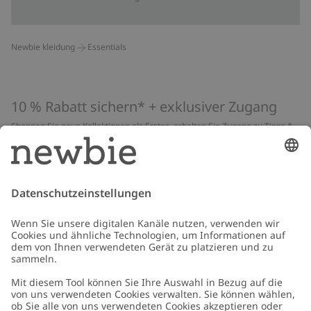
Newbie kleidung
Essentials
10 % Rabatt sichern* + exklusiver Zugang
Shoppen Sie neue Kollektionen als Erstes, erhalten Sie Zugang zu Tipps &
Guides und profitieren Sie von exklusiven Angeboten
*Gilt nur für deine erste Bestellung und ist nicht mit anderen Rabatten
oder Angeboten kombinierbar. Gilt nicht für limitierte Artikel. Lies unsere
Datenschutzrichtlinie
,
FAQ
&
Cookie-Richtlinie
.
E-Mail
Schicken