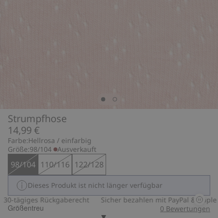
Strumpfhose
14,99 €
Farbe:
Hellrosa / einfarbig
Größe:
98/104
Ausverkauft
98/104
110/116
122/128
Dieses Produkt ist nicht länger verfügbar
0-tägiges Rückgaberecht
Sicher bezahlen mit PayPal & Apple Pa
Größentreu
0
Bewertungen