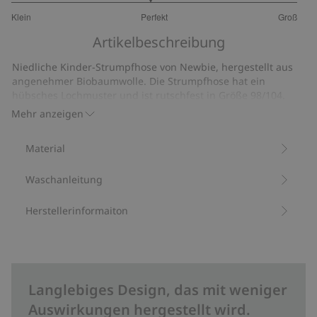
2.939393939393939
Klein
Perfekt
Groß
von
Basierend
5
Artikelbeschreibung
auf
33
Niedliche Kinder-Strumpfhose von Newbie, hergestellt aus
Bewertungen
angenehmer Biobaumwolle. Die Strumpfhose hat ein
hübsches Lochmuster und ist rutschfest in Größe 98/104.
Enthält 78 % Biobaumwolle.
Mehr anzeigen
Artikelnummer
:
473231
Material
Waschanleitung
Herstellerinformaiton
Langlebiges Design, das mit weniger
Auswirkungen hergestellt wird.