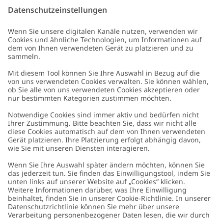
E-Mail
Schicken
Kundenservice
Kontaktieren Sie uns
Über uns
FAQ
Über Newbie
Germany
Standort ändern
Barrierefreiheit
Nachhaltigkeit
Cookies
Datenschutzrichtlinie
Impressum