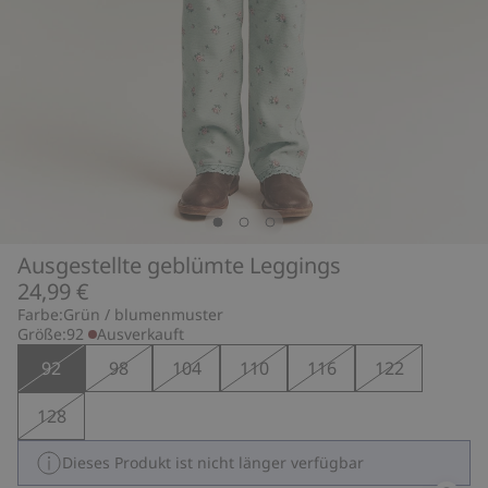
Ausgestellte geblümte Leggings
24,99 €
Farbe:
Grün / blumenmuster
Größe:
92
Ausverkauft
92
98
104
110
116
122
128
Dieses Produkt ist nicht länger verfügbar