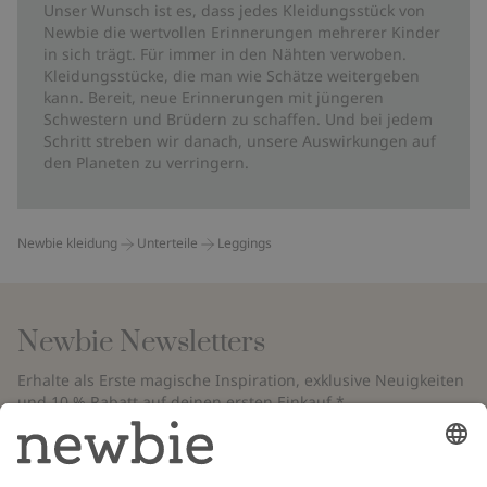
Unser Wunsch ist es, dass jedes Kleidungsstück von
Newbie die wertvollen Erinnerungen mehrerer Kinder
in sich trägt. Für immer in den Nähten verwoben.
Kleidungsstücke, die man wie Schätze weitergeben
kann. Bereit, neue Erinnerungen mit jüngeren
Schwestern und Brüdern zu schaffen. Und bei jedem
Schritt streben wir danach, unsere Auswirkungen auf
den Planeten zu verringern.
Newbie kleidung
Unterteile
Leggings
Newbie Newsletters
Erhalte als Erste magische Inspiration, exklusive Neuigkeiten
und 10 % Rabatt auf deinen ersten Einkauf.*
*Gilt nur für deine erste Bestellung und ist nicht mit anderen Rabatten
oder Angeboten kombinierbar. Gilt nicht für limitierte Artikel. Bitte
überprüfe deinen Spam-Ordner. Lies unsere
Datenschutzrichtlinie
,
FAQ
&
Cookie-Richtlinie
.