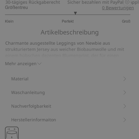
30-tägiges Rückgaberecht
Sicher bezahlen mit PayPal & Apple
Größentreu
0
Bewertungen
3.235294117647059
Klein
Perfekt
Groß
von
Basierend
5
Artikelbeschreibung
auf
34
Charmante ausgestellte Leggings von Newbie aus
Bewertungen
strukturiertem Jersey aus weicher Biobaumwolle und mit
einem hübschen dezenten Blumenprint, der für einen
verspielten Touch sorgt. Die niedliche Baumwollspitze an
Mehr anzeigen
den Beinabschlüssen sorgt für ein schönes Detail, und der
verstellbare Gummizug in der Taille bietet einen bequemen
Material
Sitz. Kann für einen niedlichen Partnerlook perfekt mit
passenden Modellen für Geschwister kombiniert werden.
Waschanleitung
Aus 100 % Biobaumwolle.
Artikelnummer
:
455949
Bio-Baumwolle –GOTS
Nachverfolgbarkeit
Herstellerinformaiton