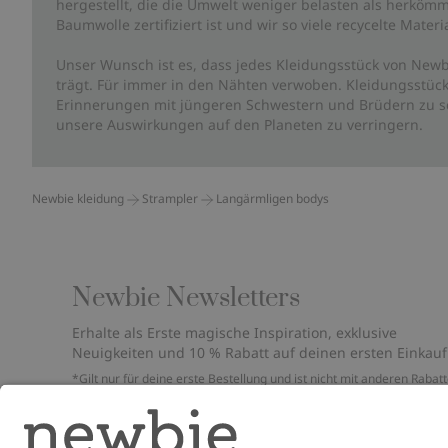
hergestellt, die die Umwelt weniger belasten als herkömm
Baumwolle zertifiziert ist und wir so viele recycelte Mate
Unser Wunsch ist es, dass jedes Kleidungsstück von Newb
trägt. Für immer in den Nähten verwoben. Kleidungsstück
Erinnerungen mit jüngeren Schwestern und Brüdern zu sc
unsere Auswirkungen auf den Planeten zu verringern.
Newbie kleidung
Strampler
Langärmligen bodys
Newbie Newsletters
Erhalte als Erste magische Inspiration, exklusive
Neuigkeiten und 10 % Rabatt auf deinen ersten Einkauf
*Gilt nur für deine erste Bestellung und ist nicht mit anderen Rabat
oder Angeboten kombinierbar. Gilt nicht für limitierte Artikel. Bitte
überprüfe deinen Spam-Ordner. Lies unsere
Datenschutzrichtlinie
,
FAQ
&
Cookie-Richtlinie
.