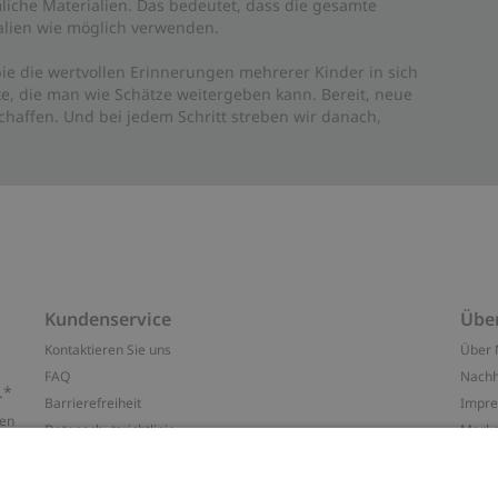
liche Materialien. Das bedeutet, dass die gesamte
rialien wie möglich verwenden.
ie die wertvollen Erinnerungen mehrerer Kinder in sich
e, die man wie Schätze weitergeben kann. Bereit, neue
haffen. Und bei jedem Schritt streben wir danach,
Kundenservice
Übe
Kontaktieren Sie uns
Über 
FAQ
Nachh
.*
Barrierefreiheit
Impr
ten
Datenschutzrichtlinie
Marke
Allgemeine Geschäftsbedingungen
Press
Cookie-Richtlinie
#YES