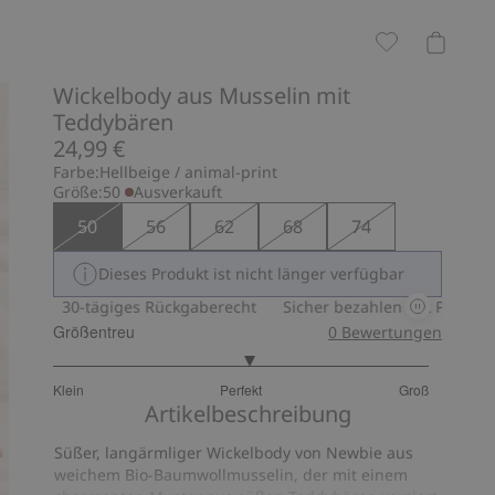
Wickelbody aus Musselin mit
Teddybären
24,99 €
Farbe:
Hellbeige / animal-print
Größe:
50
Ausverkauft
50
56
62
68
74
Dieses Produkt ist nicht länger verfügbar
30-tägiges Rückgaberecht
Sicher bezahlen mit PayPal & App
Größentreu
0
Bewertungen
3.090909090909091
Klein
Perfekt
Groß
von
Basierend
Artikelbeschreibung
5
auf
Süßer, langärmliger Wickelbody von Newbie aus
22
weichem Bio-Baumwollmusselin, der mit einem
Bewertungen