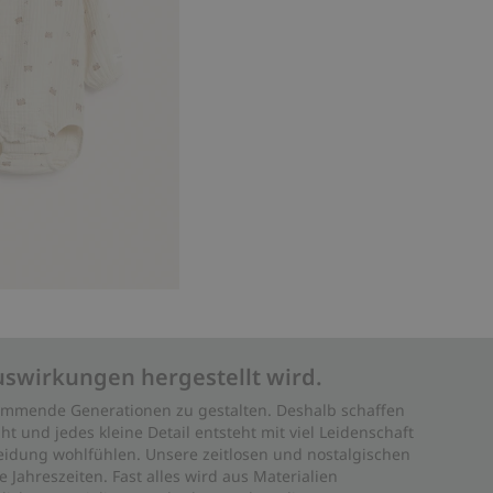
uswirkungen hergestellt wird.
 kommende Generationen zu gestalten. Deshalb schaffen
ht und jedes kleine Detail entsteht mit viel Leidenschaft
leidung wohlfühlen. Unsere zeitlosen und nostalgischen
Jahreszeiten. Fast alles wird aus Materialien