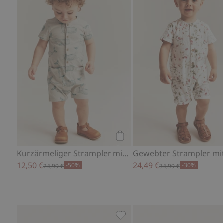
Kaufen
Kurzärmeliger Strampler mit Walen
12,50 €
24,49 €
-50%
-30%
24,99 €
34,99 €