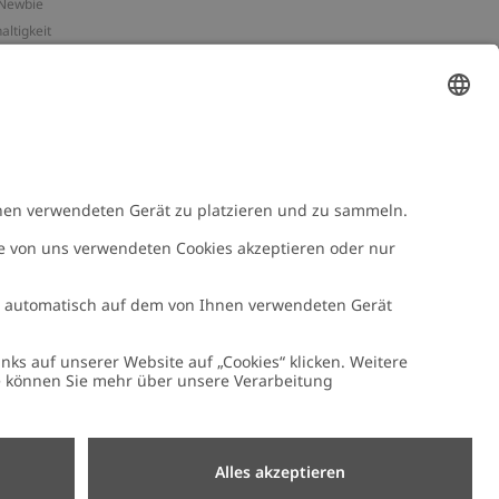
Newbie
altigkeit
essum
n-Assets
e
NEWBIE
Newbie Kleidung
e mit uns