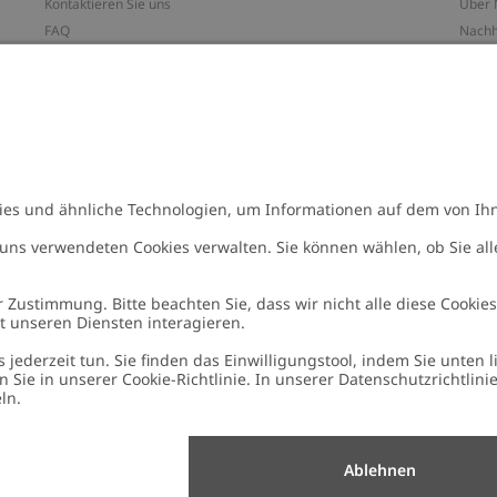
Kontaktieren Sie uns
Über 
FAQ
Nachh
ten
Barrierefreiheit
Impr
Datenschutzrichtlinie
Marke
Allgemeine Geschäftsbedingungen
Press
Cookie-Richtlinie
#YES
n
Größenratgeber
Alle 
Widerrufe deinen Kauf
Arbeit