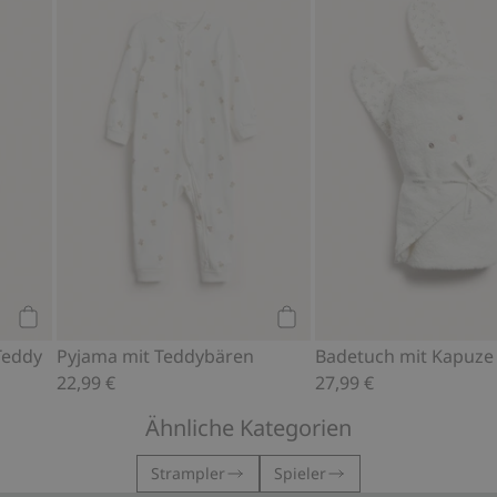
hmir-Mischung, Zu Favoriten hinzufügen
Flauschige Booties mit Teddy, Zu Favoriten hinzufügen
Pyjama mit Teddybären, Z
Kaufen
Kaufen
Teddy
Pyjama mit Teddybären
Badetuch mit Kapuze
22,99 €
27,99 €
Ähnliche Kategorien
Strampler
Spieler