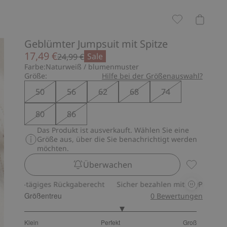
Geblümter Jumpsuit mit Spitze
17,49 €
Sale
24,99 €
Farbe:
Naturweiß / blumenmuster
Größe:
Hilfe bei der Größenauswahl?
50
56
62
68
74
80
86
Das Produkt ist ausverkauft. Wählen Sie eine
Größe aus, über die Sie benachrichtigt werden
möchten.
Überwachen
Geblümter 
-tägiges Rückgaberecht
Sicher bezahlen mit PayPal & Apple Pa
Größentreu
0
Bewertungen
3.272727272727272
Klein
Perfekt
Groß