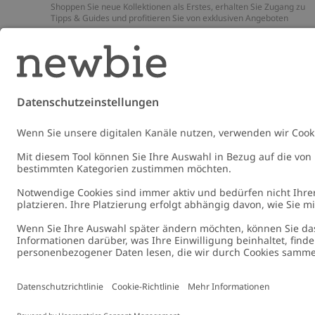
Shoppen Sie neue Kollektionen als Erstes, erhalten Sie Zugang zu
Tipps & Guides und profitieren Sie von exklusiven Angeboten
*Gilt nur für deine erste Bestellung und ist nicht mit anderen Rabat
oder Angeboten kombinierbar. Gilt nicht für limitierte Artikel. Lies
unsere
Datenschutzrichtlinie
,
FAQ
&
Cookie-Richtlinie
.
E-Mail
Schicke
Germany
Standort ändern
Cookies