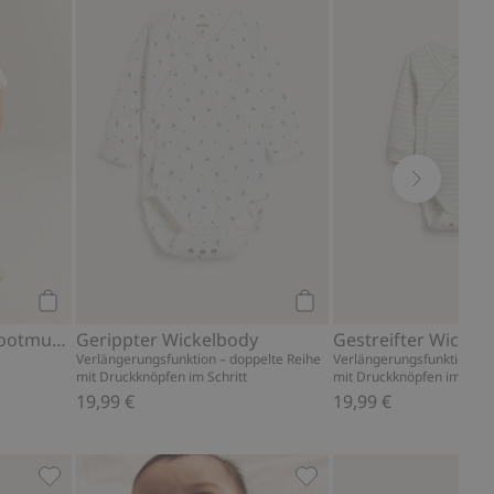
Kaufen
Kaufen
Strampler mit Segelbootmuster aus Slub-Jersey
Gerippter Wickelbody
Verlängerungsfunktion – doppelte Reihe
Verlängerungsfunktion – d
mit Druckknöpfen im Schritt
mit Druckknöpfen im Schri
19,99 €
19,99 €