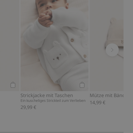
u Favoriten hinzufügen
Badetuch mit Kapuze, Zu Favoriten hinzufügen
Strickjacke mit Taschen
Kaufen
Kaufen
Strickjacke mit Taschen
Ein kuscheliges Strickteil zum Verlieben
14,99 €
29,99 €