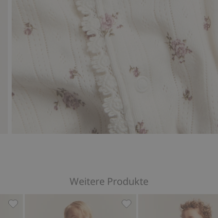
Weitere Produkte
 Walen, Zu Favoriten hinzufügen
Gewebter Strampler mit Walderdbeerenmuster, Zu Favor
Gewebter Strampler mit M