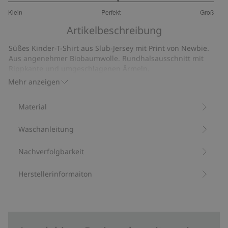
3.125
Klein
Perfekt
Groß
von
Basierend
5
Artikelbeschreibung
auf
32
Süßes Kinder-T-Shirt aus Slub-Jersey mit Print von Newbie.
Bewertungen
Aus angenehmer Biobaumwolle. Rundhalsausschnitt mit
Rippkante und umgeschlagenen Ärmeln.
Aus 100 % Biobaumwolle.
Mehr anzeigen
Artikelnummer
:
449124
Bio-Baumwolle –GOTS
Material
Waschanleitung
Nachverfolgbarkeit
Herstellerinformaiton