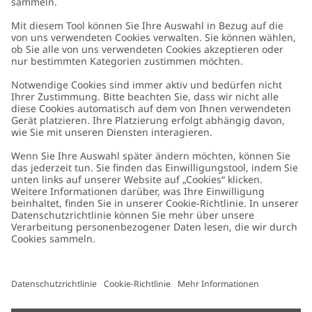
Kundenservice
Kontaktieren Sie uns
Über uns
FAQ
Über Newbie
Germany
Standort ändern
Barrierefreiheit
Nachhaltigkeit
Cookies
Datenschutzrichtlinie
Impressum
Allgemeine Geschäftsbedingungen
Marken-Assets
Cookie-Richtlinie
Presse
Größenratgeber