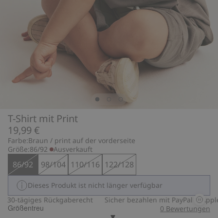
T-Shirt mit Print
19,99 €
Farbe:
Braun / print auf der vorderseite
Größe:
86/92
Ausverkauft
86/92
98/104
110/116
122/128
Dieses Produkt ist nicht länger verfügbar
30-tägiges Rückgaberecht
Sicher bezahlen mit PayPal & Apple 
Größentreu
0
Bewertungen