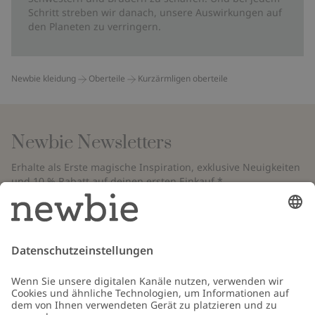
Schritt streben wir danach, unsere Auswirkungen auf
den Planeten zu verringern.
Newbie kleidung
Oberteile
Kurzärmligen oberteile
Newbie Newsletters
Erhalte als Erste magische Inspiration, exklusive Neuigkeiten
und 10 % Rabatt auf deinen ersten Einkauf.*
*Gilt nur für deine erste Bestellung und ist nicht mit anderen Rabatten
oder Angeboten kombinierbar. Gilt nicht für limitierte Artikel. Bitte
überprüfe deinen Spam-Ordner. Lies unsere
Datenschutzrichtlinie
,
FAQ
&
Cookie-Richtlinie
.
E-Mail
Schicken