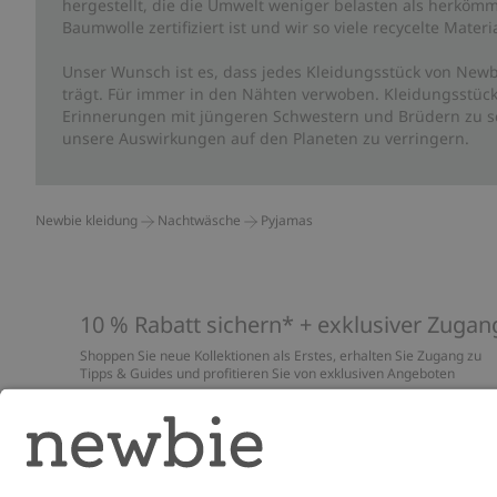
hergestellt, die die Umwelt weniger belasten als herkömm
Baumwolle zertifiziert ist und wir so viele recycelte Mate
Unser Wunsch ist es, dass jedes Kleidungsstück von Newb
trägt. Für immer in den Nähten verwoben. Kleidungsstück
Erinnerungen mit jüngeren Schwestern und Brüdern zu sc
unsere Auswirkungen auf den Planeten zu verringern.
Newbie kleidung
Nachtwäsche
Pyjamas
10 % Rabatt sichern* + exklusiver Zugan
Shoppen Sie neue Kollektionen als Erstes, erhalten Sie Zugang zu
Tipps & Guides und profitieren Sie von exklusiven Angeboten
*Gilt nur für deine erste Bestellung und ist nicht mit anderen Rabat
oder Angeboten kombinierbar. Gilt nicht für limitierte Artikel. Lies
unsere
Datenschutzrichtlinie
,
FAQ
&
Cookie-Richtlinie
.