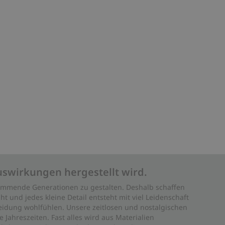
uswirkungen hergestellt wird.
 kommende Generationen zu gestalten. Deshalb schaffen
ht und jedes kleine Detail entsteht mit viel Leidenschaft
leidung wohlfühlen. Unsere zeitlosen und nostalgischen
Jahreszeiten. Fast alles wird aus Materialien