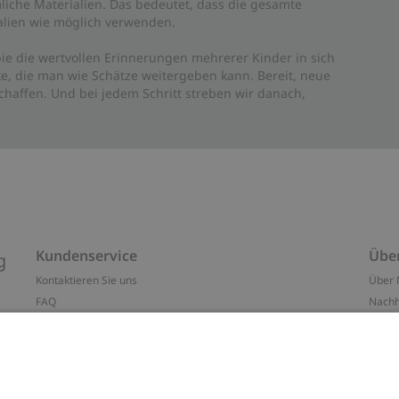
liche Materialien. Das bedeutet, dass die gesamte
rialien wie möglich verwenden.
ie die wertvollen Erinnerungen mehrerer Kinder in sich
e, die man wie Schätze weitergeben kann. Bereit, neue
haffen. Und bei jedem Schritt streben wir danach,
Kundenservice
Übe
g
Kontaktieren Sie uns
Über 
FAQ
Nachh
ten
Barrierefreiheit
Impr
Datenschutzrichtlinie
Marke
Allgemeine Geschäftsbedingungen
Press
Cookie-Richtlinie
#YES