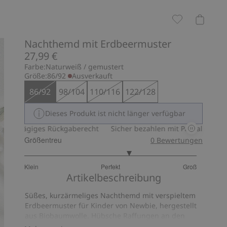
Nachthemd mit Erdbeermuster
27,99 €
Farbe:
Naturweiß / gemustert
Größe:
86/92
Ausverkauft
86/92
98/104
110/116
122/128
Dieses Produkt ist nicht länger verfügbar
0-tägiges Rückgaberecht
Sicher bezahlen mit PayPal & Apple Pa
Größentreu
0
Bewertungen
3.444444444444444
Klein
Perfekt
Groß
von
Basierend
Artikelbeschreibung
5
auf
Süßes, kurzärmeliges Nachthemd mit verspieltem
18
Erdbeermuster für Kinder von Newbie, hergestellt
Bewertungen
aus Biobaumwolle. Hübsche Raffungen an den
Ärmeln und vorne mittig an der Passe. Eine