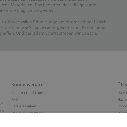
liche Materialien. Das bedeutet, dass die gesamte
rialien wie möglich verwenden.
ie die wertvollen Erinnerungen mehrerer Kinder in sich
e, die man wie Schätze weitergeben kann. Bereit, neue
haffen. Und bei jedem Schritt streben wir danach,
Kundenservice
Übe
Kontaktieren Sie uns
Über 
FAQ
Nachh
.*
Barrierefreiheit
Impr
ten
Datenschutzrichtlinie
Marke
Allgemeine Geschäftsbedingungen
Press
Cookie-Richtlinie
#YES