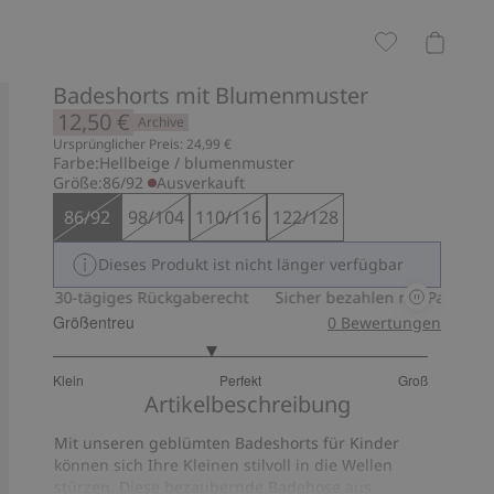
Badeshorts mit Blumenmuster
12,50 €
Archive
Ursprünglicher Preis: 24,99 €
Farbe:
Hellbeige / blumenmuster
Größe:
86/92
Ausverkauft
86/92
98/104
110/116
122/128
Dieses Produkt ist nicht länger verfügbar
30-tägiges Rückgaberecht
Sicher bezahlen mit PayPal & App
Größentreu
0
Bewertungen
2.684210526315789
Klein
Perfekt
Groß
von
Basierend
Artikelbeschreibung
5
auf
Mit unseren geblümten Badeshorts für Kinder
19
können sich Ihre Kleinen stilvoll in die Wellen
Bewertungen
stürzen. Diese bezaubernde Badehose aus