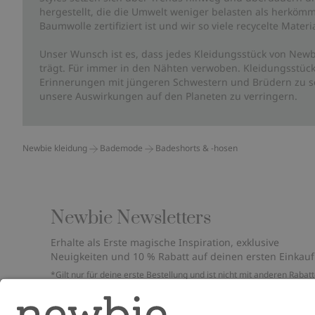
hergestellt, die die Umwelt weniger belasten als herkömm
Baumwolle zertifiziert ist und wir so viele recycelte Mate
Unser Wunsch ist es, dass jedes Kleidungsstück von Newb
trägt. Für immer in den Nähten verwoben. Kleidungsstück
Erinnerungen mit jüngeren Schwestern und Brüdern zu sc
unsere Auswirkungen auf den Planeten zu verringern.
Newbie kleidung
Bademode
Badeshorts & -hosen
Newbie Newsletters
Erhalte als Erste magische Inspiration, exklusive
Neuigkeiten und 10 % Rabatt auf deinen ersten Einkauf
*Gilt nur für deine erste Bestellung und ist nicht mit anderen Rabat
oder Angeboten kombinierbar. Gilt nicht für limitierte Artikel. Bitte
überprüfe deinen Spam-Ordner. Lies unsere
Datenschutzrichtlinie
,
FAQ
&
Cookie-Richtlinie
.