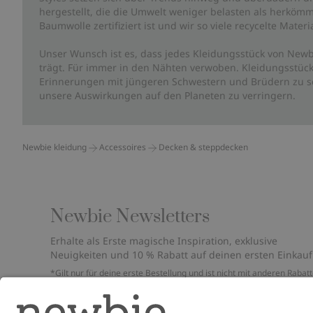
hergestellt, die die Umwelt weniger belasten als herkömm
Baumwolle zertifiziert ist und wir so viele recycelte Mate
Unser Wunsch ist es, dass jedes Kleidungsstück von Newb
trägt. Für immer in den Nähten verwoben. Kleidungsstück
Erinnerungen mit jüngeren Schwestern und Brüdern zu sc
unsere Auswirkungen auf den Planeten zu verringern.
Newbie kleidung
Accessoires
Decken & steppdecken
Newbie Newsletters
Erhalte als Erste magische Inspiration, exklusive
Neuigkeiten und 10 % Rabatt auf deinen ersten Einkauf
*Gilt nur für deine erste Bestellung und ist nicht mit anderen Rabat
oder Angeboten kombinierbar. Gilt nicht für limitierte Artikel. Bitte
überprüfe deinen Spam-Ordner. Lies unsere
Datenschutzrichtlinie
,
FAQ
&
Cookie-Richtlinie
.