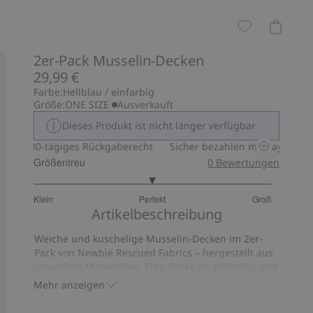
2er-Pack Musselin-Decken
29,99 €
Farbe:
Hellblau / einfarbig
Größe:
ONE SIZE
Ausverkauft
Dieses Produkt ist nicht länger verfügbar
30-tägiges Rückgaberecht
Sicher bezahlen mit PayPal & Appl
Größentreu
0
Bewertungen
3
Klein
Perfekt
Groß
von
Basierend
Artikelbeschreibung
5
auf
Weiche und kuschelige Musselin-Decken im 2er-
7
Pack von Newbie Rescued Fabrics – hergestellt aus
Bewertungen
recycelten Materialien. Eine Decke ist einfarbig und
die andere gemustert. Niedliche Babydecke mit
Mehr anzeigen
Newbie-Label, hergestellt aus weicher
Biobaumwolle.