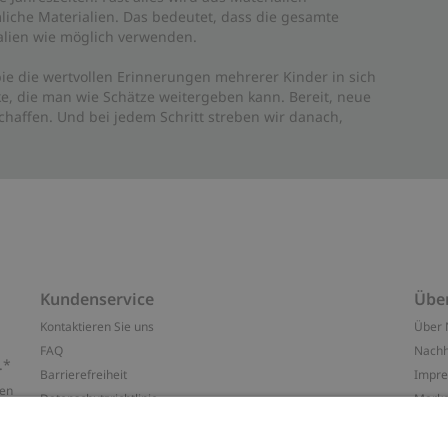
liche Materialien. Das bedeutet, dass die gesamte
rialien wie möglich verwenden.
ie die wertvollen Erinnerungen mehrerer Kinder in sich
e, die man wie Schätze weitergeben kann. Bereit, neue
haffen. Und bei jedem Schritt streben wir danach,
Kundenservice
Übe
Kontaktieren Sie uns
Über 
FAQ
Nachh
.*
Barrierefreiheit
Impr
ten
Datenschutzrichtlinie
Marke
Allgemeine Geschäftsbedingungen
Press
Cookie-Richtlinie
#YES