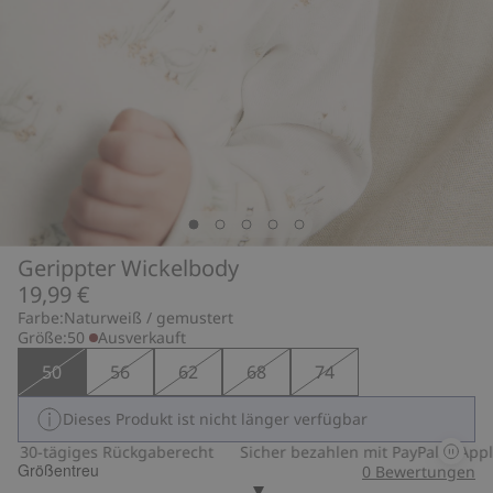
Gerippter Wickelbody
19,99 €
Farbe:
Naturweiß / gemustert
Größe:
50
Ausverkauft
50
56
62
68
74
Dieses Produkt ist nicht länger verfügbar
30-tägiges Rückgaberecht
Sicher bezahlen mit PayPal & Apple 
Größentreu
0
Bewertungen