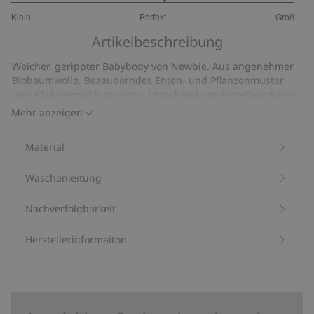
3.16
Klein
Perfekt
Groß
von
Basierend
5
Artikelbeschreibung
auf
25
Weicher, gerippter Babybody von Newbie. Aus angenehmer
Bewertungen
Biobaumwolle. Bezauberndes Enten- und Pflanzenmuster
und Wickelverschluss vorne. Umschlagbare Ärmelbündchen
und zweireihige Druckknöpfe am Zwickel. So kann der Body
Mehr anzeigen
mit Ihrem Baby mitwachsen und längere Zeit getragen
werden.
Material
Aus 100 % Biobaumwolle.
Artikelnummer
:
413112
Waschanleitung
Bio-Baumwolle –GOTS
Nachverfolgbarkeit
Herstellerinformaiton