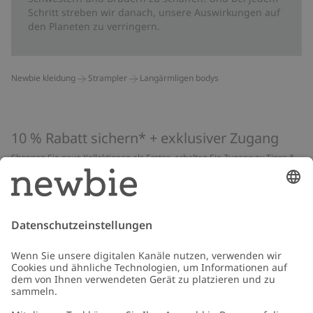
Schritt streben wir danach, unsere Auswirkungen auf
den Planeten zu verringern.
Newbie kleidung
Strampler
Langärmligen bodys
10 % Rabatt sichern* + exklusiver Zugang
Shoppen Sie neue Kollektionen als Erstes, erhalten Sie Zugang zu Tipps &
Guides und profitieren Sie von exklusiven Angeboten
*Gilt nur für deine erste Bestellung und ist nicht mit anderen Rabatten
oder Angeboten kombinierbar. Gilt nicht für limitierte Artikel. Lies unsere
Datenschutzrichtlinie
,
FAQ
&
Cookie-Richtlinie
.
E-Mail
Schicken