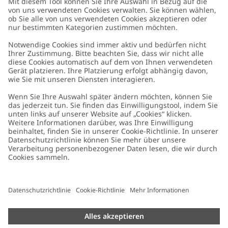
Kundenservice
Kontaktieren Sie uns
Über uns
FAQ
Über Newbie
Germany
Standort ändern
Barrierefreiheit
Nachhaltigkeit
Cookies
Datenschutzrichtlinie
Impressum
Allgemeine Geschäftsbedingungen
Marken-Assets
Cookie-Richtlinie
Presse
Größenratgeber
#YESNEWBIE