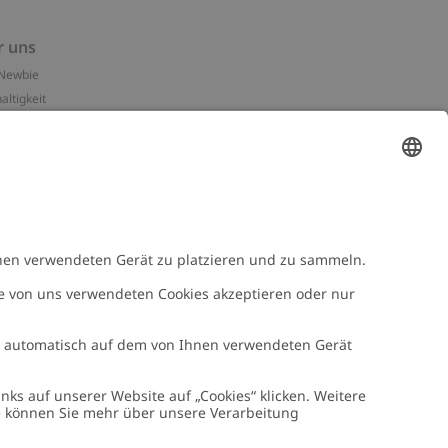
r uns
Newbie
altigkeit
essum
n-Assets
e
NEWBIE
Newbie Kleidung
e mit uns