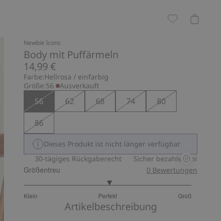
Newbie Icons
Body mit Puffärmeln
14,99 €
Farbe:
Hellrosa / einfarbig
Größe:
56
Ausverkauft
56
62
68
74
80
86
Dieses Produkt ist nicht länger verfügbar
30-tägiges Rückgaberecht
Sicher bezahlen mit PayPal & App
Größentreu
0
Bewertungen
3.050632911392405
Klein
Perfekt
Groß
von
Basierend
Artikelbeschreibung
5
auf