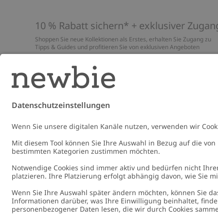
10 % Rabatt sichern* + exklusiver Zugan
Shoppen Sie neue Kollektionen als Erstes, erhalten Sie Zugang zu
Tipps & Guides und profitieren Sie von exklusiven Angeboten
*Gilt nur für deine erste Bestellung und ist nicht mit anderen Rabat
oder Angeboten kombinierbar. Gilt nicht für limitierte Artikel. Lies
unsere
Datenschutzrichtlinie
,
FAQ
&
Cookie-Richtlinie
.
E-Mail
Schicke
Germany
Standort ändern
Cookies