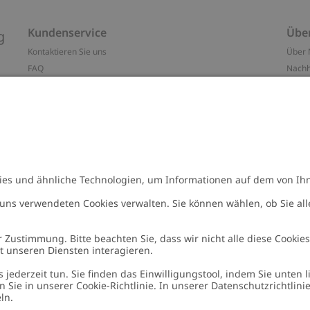
Kundenservice
Übe
g
Kontaktieren Sie uns
Über 
FAQ
Nachh
ten
Barrierefreiheit
Impr
Datenschutzrichtlinie
Marke
Allgemeine Geschäftsbedingungen
Press
Cookie-Richtlinie
#YES
n
Größenratgeber
Alle 
Widerrufe deinen Kauf
Arbeit