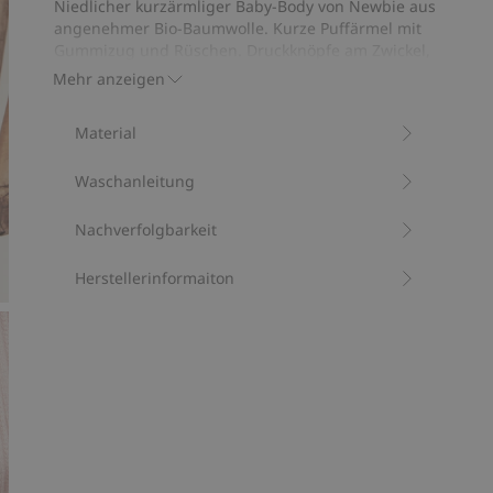
Niedlicher kurzärmliger Baby-Body von Newbie aus
79
angenehmer Bio-Baumwolle. Kurze Puffärmel mit
Bewertungen
Gummizug und Rüschen. Druckknöpfe am Zwickel,
kleiner Knopf hinten am Rücken. Niedliche Picot-
Mehr anzeigen
Einfassung an Ausschnitt und Ärmelabschlüssen.
Enthält 95 % Biobaumwolle.
Material
Artikelnummer
:
429035
Bio-Baumwolle –GOTS
Waschanleitung
Nachverfolgbarkeit
Herstellerinformaiton