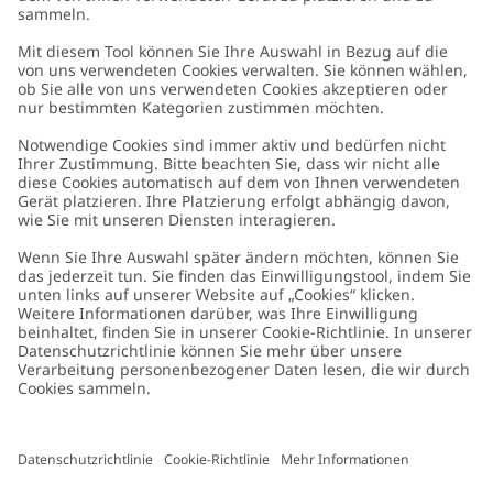
Kundenservice
Kontaktieren Sie uns
Über uns
FAQ
Über Newbie
Germany
Standort ändern
Barrierefreiheit
Nachhaltigkeit
Cookies
Datenschutzrichtlinie
Impressum
Allgemeine Geschäftsbedingungen
Marken-Assets
Cookie-Richtlinie
Presse