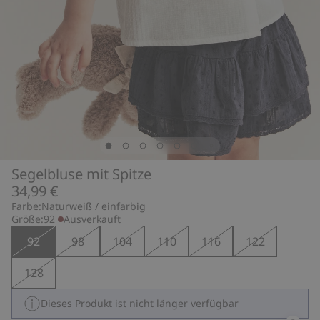
Segelbluse mit Spitze
34,99 €
Farbe:
Naturweiß / einfarbig
Größe:
92
Ausverkauft
92
98
104
110
116
122
128
Dieses Produkt ist nicht länger verfügbar