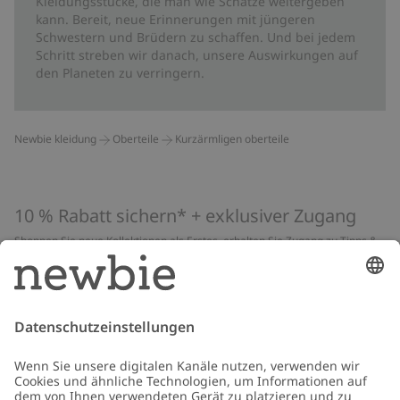
Kleidungsstücke, die man wie Schätze weitergeben
kann. Bereit, neue Erinnerungen mit jüngeren
Schwestern und Brüdern zu schaffen. Und bei jedem
Schritt streben wir danach, unsere Auswirkungen auf
den Planeten zu verringern.
Newbie kleidung
Oberteile
Kurzärmligen oberteile
10 % Rabatt sichern* + exklusiver Zugang
Shoppen Sie neue Kollektionen als Erstes, erhalten Sie Zugang zu Tipps &
Guides und profitieren Sie von exklusiven Angeboten
*Gilt nur für deine erste Bestellung und ist nicht mit anderen Rabatten
oder Angeboten kombinierbar. Gilt nicht für limitierte Artikel. Lies unsere
Datenschutzrichtlinie
,
FAQ
&
Cookie-Richtlinie
.
E-Mail
Schicken