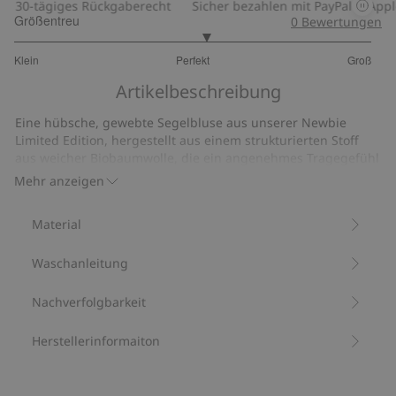
30-tägiges Rückgaberecht
Sicher bezahlen mit PayPal & Apple 
Größentreu
0
Bewertungen
3.142857142857143
Klein
Perfekt
Groß
von
Basierend
5
Artikelbeschreibung
auf
14
Eine hübsche, gewebte Segelbluse aus unserer Newbie
Bewertungen
Limited Edition, hergestellt aus einem strukturierten Stoff
aus weicher Biobaumwolle, die ein angenehmes Tragegefühl
bietet. Die Bluse hat eine charmante Spitzenkante, und ein
Mehr anzeigen
himmelblaues Band verziert den stilvollen Kragen. Die
Puffärmel mit Gummizug und Schnürverschluss sorgen für
Material
ein verspieltes Detail, während die schönen Knöpfe auf der
Vorderseite das Design abrunden. Süßes passendes Modell
Waschanleitung
für Mama und Geschwister erhältlich.
Aus 100 % Biobaumwolle.
Artikelnummer
:
442939
Nachverfolgbarkeit
Bio-Baumwolle
Herstellerinformaiton